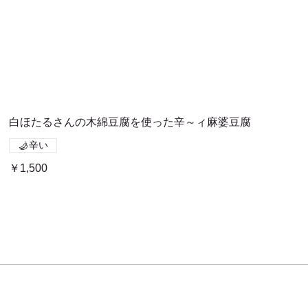
白ほたるさんの木綿豆腐を使った辛～ィ麻婆豆腐
辛い
￥1,500